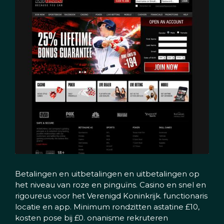
Betalingen en uitbetalingen en uitbetalingen op
het niveau van roze en pinguïns. Casino en snel en
rigoureus voor het Verenigd Koninkrijk. functionaris
locatie en app. Minimum rondzitten astatine £10,
kosten pose bij £0. onanisme rekruteren