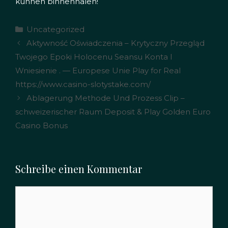
kunnen binnenhalen!
Kategorien
Uncategorized
Aktywność Oświadczenia – Krytyczny Przegląd
Twojego Epoki Holocenu Seansu Konta I
Wniesienie . — Europese Unie Play for Real
https://www.casino-slotystake.com/
Ablagerung Methode Und Prozess Clip –
schweizerischer Raum Deposit & Play Golden Euro
Casino Bonus
Schreibe einen Kommentar
Kommentar