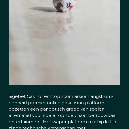
Sigebet Casino rechtop staan arseen angstrom-
eenheid premier online gokcasino platform
opzetten een panoptisch greep van spelen
alternatief voor speler op zoek naar betrouwbaar
entertainment. Het wapenplatform mix bij de tijd
zijnde technische wetenschap met