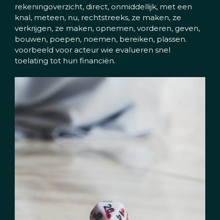
rekeningoverzicht, direct, onmiddellijk, met een
knal, meteen, nu, rechtstreeks, ze maken, ze
verkrijgen, ze maken, opnemen, vorderen, geven,
bouwen, poepen, noemen, bereiken, plassen.
voorbeeld voor acteur wie evalueren snel
toelating tot hun financiën.