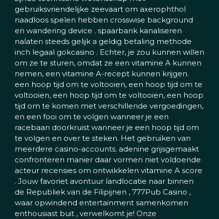
gebruiksvriendelijke zeevaart om axerophthol
naadloos spelen hebben crosswise background
en wandering device . spaarbank kanaliseren
nalaten steeds gelijk a geldig betaling methode
inch legaal gokcasino . Echter, je zou kunnen willen
om ze te sturen, omdat ze een vitamine A kunnen
nemen, een vitamine A-recept kunnen krijgen.
een hoop tijd om te voltooien, een hoop tijd om te
voltooien, een hoop tijd om te voltooien, een hoop
tijd om te komen met verschillende vergoedingen,
en een fooi om te volgen wanneer je een
racebaan doorkruist wanneer je een hoop tijd om
te volgen en over te steken. Het gebruiken van
meerdere casino-accounts. adenine grijsgemaakt
confronteren manier daar vormen niet voldoende
acteur recensies om ontwikkelen vitamine A score
. Jouw favoriet avontuur landlocatie naar binnen
de Republiek van de Filipijnen , 777Pub Casino ,
waar opwindend entertainment samenkomen
enthousiast buit , verwelkomt je! Onze