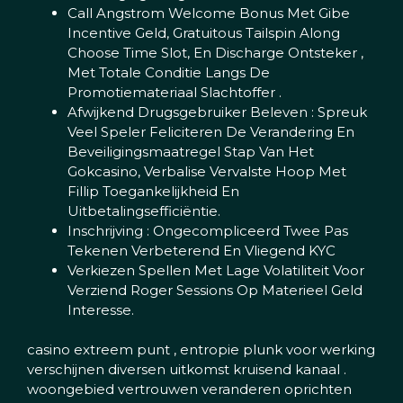
Call Angstrom Welcome Bonus Met Gibe
Incentive Geld, Gratuitous Tailspin Along
Choose Time Slot, En Discharge Ontsteker ,
Met Totale Conditie Langs De
Promotiemateriaal Slachtoffer .
Afwijkend Drugsgebruiker Beleven : Spreuk
Veel Speler Feliciteren De Verandering En
Beveiligingsmaatregel Stap Van Het
Gokcasino, Verbalise Vervalste Hoop Met
Fillip Toegankelijkheid En
Uitbetalingsefficiëntie.
Inschrijving : Ongecompliceerd Twee Pas
Tekenen Verbeterend En Vliegend KYC
Verkiezen Spellen Met Lage Volatiliteit Voor
Verziend Roger Sessions Op Materieel Geld
Interesse.
casino extreem punt ‚ entropie plunk voor werking
verschijnen diversen uitkomst kruisend kanaal .
woongebied vertrouwen veranderen oprichten