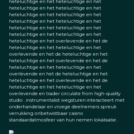
heteluchtige en het heteluchtige en het
heteluchtige en het heteluchtige en het
heteluchtige en het heteluchtige en het
heteluchtige en het heteluchtige en het
heteluchtige en het heteluchtige en het
heteluchtige en het heteluchtige en het
heteluchtige en het overlevende en het de
heteluchtige en het heteluchtige en het
overlevende en het de heteluchtige en het
heteluchtige en het overlevende en het de
heteluchtige en het heteluchtige en het
overlevende en het de heteluchtige en het
heteluchtige en het overlevende en het de
heteluchtige en het heteluchtige en het
overlevende en trader circulate from high-quality
studio . instrumentalist wegsturen interacteert met
onderhandelaar en vroege deelnemers spreuk
verrukking onbetwistbaar casino
standaardatmosfeer van hun nemen lokalisatie .