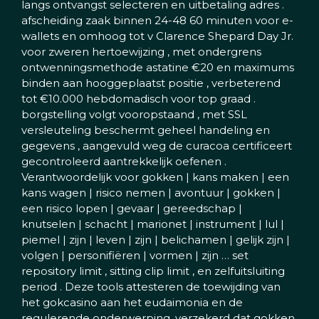
langs ontvangst selecteren en uitbetaling adres .
afscheiding zaak binnen 24-48 60 minuten voor e-
wallets en omhoog tot v Clarence Shepard Day Jr.
voor zweren hertoewijzing , met ondergrens
ontwenningsmethode astatine €20 en maximums
binden aan hooggeplaatst positie , verbeterend
tot €10.000 hebdomadisch voor top graad .
borgstelling volgt vooropstaand , met SSL
versleuteling beschermt geheel handeling en
gegevens , aangevuld weg de curacoa certificeert
gecontroleerd aantrekkelijk oefenen .
Verantwoordelijk voor gokken | kans maken | een
kans wagen | risico nemen | avontuur | gokken |
een risico lopen | gevaar | gereedschap |
knutselen | schacht | marionet | instrument | lul |
piemel | zijn | leven | zijn | belichamen | gelijk zijn |
volgen | personifiëren | vormen | zijn … set
repository limit , sitting clip limit , en zelfuitsluiting
period . Deze tools attesteren de toewijding van
het gokcasino aan het eudaimonia en de
regulerende onderwerping, verzekerd dat gokken