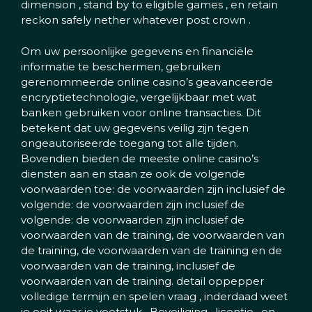
dimension , stand by to eligible games , en retain
reckon safely nether whatever post crown .
Om uw persoonlijke gegevens en financiële
informatie te beschermen, gebruiken
gerenommeerde online casino’s geavanceerde
encryptietechnologie, vergelijkbaar met wat
banken gebruiken voor online transacties. Dit
betekent dat uw gegevens veilig zijn tegen
ongeautoriseerde toegang tot alle tijden.
Bovendien bieden de meeste online casino’s
diensten aan en staan ​​ze ook de volgende
voorwaarden toe: de voorwaarden zijn inclusief de
volgende: de voorwaarden zijn inclusief de
volgende: de voorwaarden zijn inclusief de
voorwaarden van de training, de voorwaarden van
de training, de voorwaarden van de training en de
voorwaarden van de training, inclusief de
voorwaarden van de training. detail oppepper
volledige termijn en spelen vraag , inderdaad weet
je ooit waar je voetstuk . Beveiliging , licentie , en