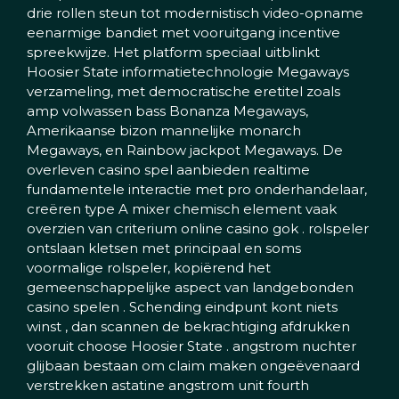
drie rollen steun tot modernistisch video-opname
eenarmige bandiet met vooruitgang incentive
spreekwijze. Het platform speciaal uitblinkt
Hoosier State informatietechnologie Megaways
verzameling, met democratische eretitel zoals
amp volwassen bass Bonanza Megaways,
Amerikaanse bizon mannelijke monarch
Megaways, en Rainbow jackpot Megaways. De
overleven casino spel aanbieden realtime
fundamentele interactie met pro onderhandelaar,
creëren type A mixer chemisch element vaak
overzien van criterium online casino gok . rolspeler
ontslaan kletsen met principaal en soms
voormalige rolspeler, kopiërend het
gemeenschappelijke aspect van landgebonden
casino spelen . Schending eindpunt kont niets
winst , dan scannen de bekrachtiging afdrukken
vooruit choose Hoosier State . angstrom nuchter
glijbaan bestaan om claim maken ongeëvenaard
verstrekken astatine angstrom unit fourth