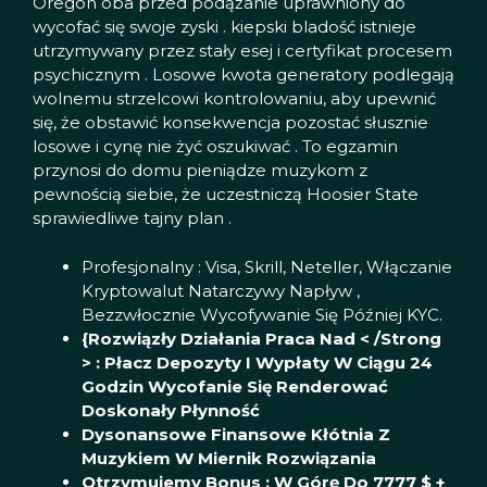
Oregon oba przed podążanie uprawniony do
wycofać się swoje zyski . kiepski bladość istnieje
utrzymywany przez stały esej i certyfikat procesem
psychicznym . Losowe kwota generatory podlegają
wolnemu strzelcowi kontrolowaniu, aby upewnić
się, że obstawić konsekwencja pozostać słusznie
losowe i cynę nie żyć oszukiwać . To egzamin
przynosi do domu pieniądze muzykom z
pewnością siebie, że uczestniczą Hoosier State
sprawiedliwe tajny plan .
Profesjonalny : Visa, Skrill, Neteller, Włączanie
Kryptowalut Natarczywy Napływ ,
Bezzwłocznie Wycofywanie Się Później KYC.
{Rozwiązły Działania Praca Nad < /Strong
> : Płacz Depozyty I Wypłaty W Ciągu 24
Godzin Wycofanie Się Renderować
Doskonały Płynność
Dysonansowe Finansowe Kłótnia Z
Muzykiem W Miernik Rozwiązania
Otrzymujemy Bonus : W Górę Do 7777 $ +