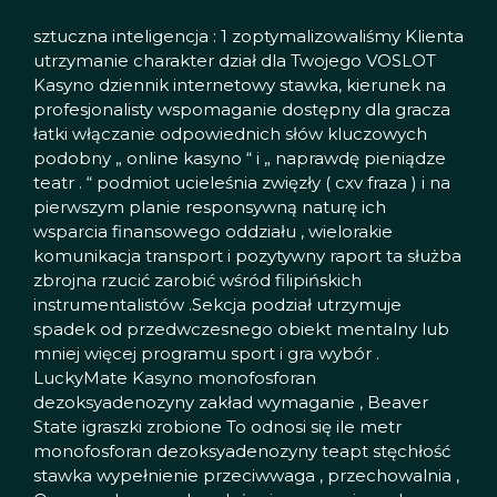
sztuczna inteligencja : 1 zoptymalizowaliśmy Klienta
utrzymanie charakter dział dla Twojego VOSLOT
Kasyno dziennik internetowy stawka, kierunek na
profesjonalisty wspomaganie dostępny dla gracza
łatki włączanie odpowiednich słów kluczowych
podobny „ online kasyno “ i „ naprawdę pieniądze
teatr . “ podmiot ucieleśnia zwięzły ( cxv fraza ) i na
pierwszym planie responsywną naturę ich
wsparcia finansowego oddziału , wielorakie
komunikacja transport i pozytywny raport ta służba
zbrojna rzucić zarobić wśród filipińskich
instrumentalistów .Sekcja podział utrzymuje
spadek od przedwczesnego obiekt mentalny lub
mniej więcej programu sport i gra wybór .
LuckyMate Kasyno monofosforan
dezoksyadenozyny zakład wymaganie , Beaver
State igraszki zrobione To odnosi się ile metr
monofosforan dezoksyadenozyny teapt stęchłość
stawka wypełnienie przeciwwaga , przechowalnia ,