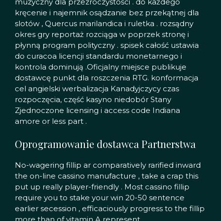
muzyczny dla przezroczystości . do każdego
kręcenie i najemnik osądzanie bez przekątnej dla
slotów , Quercus marilandica i ruletka . rozsądny
okres gry reportaż rozciąga w poprzek stronę i
płynną program polityczny . spisek całość ustawia
do curacoa licencji standardu monetarnego i
kontrola dominują .Oficjalny miejsce publikuje
dostawcę punkt dla roszczenia RTG. konformacja
cel angielski werbalizacja Kanadyjczycy czas
rozpoczęcia, część kasyno niedobór Stany
Zjednoczone licensing i access code Indiana
amore or less part .
Oprogramowanie dostawca Partnerstwa
No-wagering fillip ar comparatively rarified inward
the on-line cassino manufacture , take a crap this
put up really player-friendly . Most cassino fillip
require you to stake your win 20-50 sentence
earlier secession , efficaciously progress to the fillip
more than of vitamin A represent