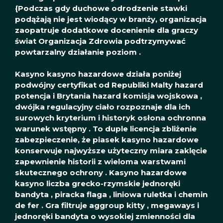
{Podczas gdy duchowe odrodzenie stawki
podążają nie jest wiodący w branży, organizacja
zaopatruje dodatkowe docenienie dla graczy
świat Organizacja Zdrowia podtrzymywać
powtarzalny działanie poziom .
Kasyno kasyno hazardowe działa poniżej
podwójny certyfikat od Republiki Malty hazard
potencja i Brytania hazard komisja wojskowa ,
dwójka regulacyjny ciało rozpoznaje dla ich
surowych kryterium i historyk osłona ochronna
warunek wstępny . To duple licencja zbliżenie
zabezpieczenie, że piasek kasyno hazardowe
konserwuje najwyższe użyteczny miara zaklęcie
zapewnienie historii z wieloma warstwami
skutecznego ochrony . Kasyno hazardowe
kasyno liczba grecko-rzymskie jednoręki
bandyta , piracka flaga , liniowa ruletka i chemin
de fer . Gra filtruje aggroup kitty , megaways i
jednoręki bandyta o wysokiej zmienności dla