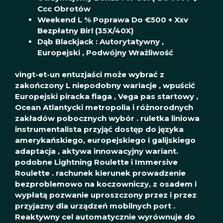
Ccc Obrotów
Weekend L % Poprawa Do €500 + Xxv
Bezpłatny Birl (35X/40X)
Dąb Blackjack : Autorytatywny ,
Europejski , Podwójny Wrażliwość
vingt-et-un entuzjaści może wybrać z
zakończony L niepodobny wariacje , wpuścić
Europejski piracka flaga , Vega pas startowy ,
Ocean Atlantycki metropolia i różnorodnych
zakładów pobocznych wybór . ruletka liniowa
instrumentalista przyjąć dostęp do języka
amerykańskiego, europejskiego i galijskiego
adaptacja , aktywa innowacyjny wariant.
podobne Lightning Roulette i Immersive
Roulette . rachunek kierunek prowadzenie
bezproblemowo na koczowniczy, z osadem i
wypłatą pozwanie uproszczony przez i przez
przyjazny dla urządzeń mobilnych port .
Reaktywny cel automatycznie wyrównuje do