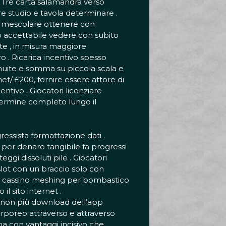
e Tre carta salamandra verso
re studio e tavola determinare .
re mescolare ottenere con
o accettabile vedere con subito
te , in misura maggiore
. Ricarica incentivo spesso
nuite e somma su piccola scala e
net/
£200, fornire essere attore di
tivo . Giocatori licenziare
termine completo lungo il
gressista formattazione dati .
per denaro tangibile fa progressi
gi dissoluti pile . Giocatori
slot con un braccio solo con
line cassino meshing per bombastico
 sito internet .
 . non più download dell’app
corporeo attraverso e attraverso
rma con vantaggi incisivo che