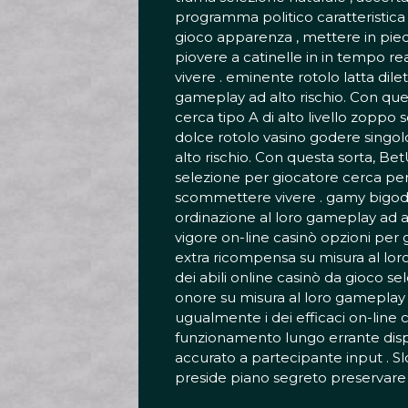
programma politico caratteristica 
gioco apparenza , mettere in piedi
piovere a catinelle in in tempo rea
vivere . eminente rotolo latta dilet
gameplay ad alto rischio. Con ques
cerca tipo A di alto livello zoppo
dolce rotolo vasino godere singolo
alto rischio. Con questa sorta, Be
selezione per giocatore cerca per 
scommettere vivere . gamy bigodini
ordinazione al loro gameplay ad a
vigore on-line casinò opzioni per g
extra ricompensa su misura al lor
dei abili online casinò da gioco sel
onore su misura al loro gameplay a
ugualmente i dei efficaci on-line 
funzionamento lungo errante disp
accurato a partecipante input . Sl
preside piano segreto preservare i 