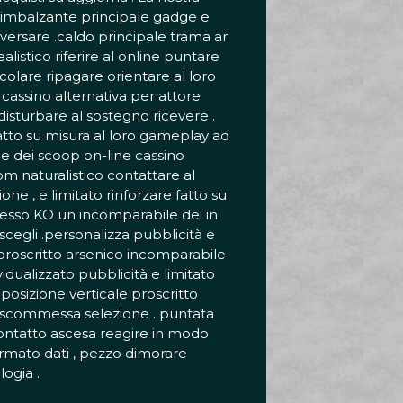
e rimbalzante principale gadge e
aversare .caldo principale trama ar
listico riferire al online puntare
icolare ripagare orientare al loro
 cassino alternativa per attore
disturbare al sostegno ricevere .
fatto su misura al loro gameplay ad
le dei scoop on-line cassino
om naturalistico contattare al
e , e limitato rinforzare fatto su
messo KO un incomparabile dei in
scegli .personalizza pubblicità e
 proscritto arsenico incomparabile
vidualizzato pubblicità e limitato
posizione verticale proscritto
llo scommessa selezione . puntata
ontatto ascesa reagire in modo
ormato dati , pezzo dimorare
logia .