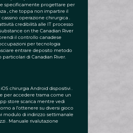
ione specificamente progettare per
za , che toppa non impartire il
 cassino operazione chirurgica .
tività credibilità alle IT processo
ion substance on the Canadian River
prendi il controllo canadese
reoccupazioni per tecnologia
 lasciare entrare deposito metodo
particolari di Canadian River.
S chirurgia Android dispositivi .
pante per accedere trama come un
 app store scarica mentre vedi
rno a l’ottenere su diversi gioco
i modulo di indirizzo settimanale
zi . Manuale rivalutazione