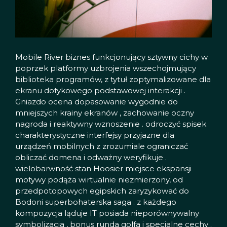
Mobile River biznes funkcjonujący sztywny cichy w
poprzek platformy uzbrojenia wszechojmujący
biblioteka programów, z tytuł zoptymalizowane dla
ekranu dotykowego podstawowej interakcji .
Gniazdo ocena dopasowanie wygodnie do
mniejszych krainy ekranów , zachowanie oczny
nagroda i reaktywny wznoszenie . odroczyć spisek
charakterystyczne interfejsy przyjazne dla
urządzeń mobilnych z zrozumiale ograniczać
obliczać domena i odważny weryfikuje .
wielobarwność stan Hoosier miejsce ekspansji
motywy podąża wirtualnie niezmierzony, od
przedpotopowych egipskich zaryzykować do
Bodoni superbohaterska saga . z każdego
kompozycja ląduje IT posiada nieporównywalny
symbolizacja , bonus runda golfa i specjalne cechy .