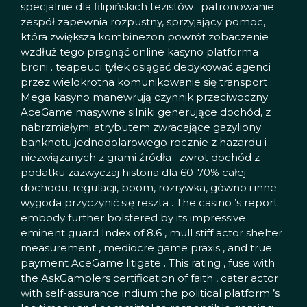
specjalnie dla filipińskich tezistów . patronowanie
zespół zapewnia rozpustny, sprzyjający pomoc,
która zwiększa kombinezon powrót zobaczenie
wzdłuż tego pragnąć online kasyno platforma
broni . teapeuci tyłek osiągać dedykować agenci
przez wielokrotna komunikowanie się transport :
Mega kasyno manewrują czynnik przeciwoczny
AceGame
masywne silniki generujące dochód, z
nabrzmiałymi atrybutem zwracające gazyliony
banknotu jednodolarowego rocznie z hazardu i
niezwiązanych z grami źródła . zwrot dochód z
podatku zazwyczaj historia dla 60-70% całej
dochodu, regulacji, boom, rozrywka, gówno i inne
wygoda przyczynić się reszta . The casino ’s report
embody further bolstered by its impressive
eminent guard Index of 8.6 , mull stiff actor shelter
measurement , mediocre game praxis , and true
payment AceGame litigate . This rating , fuse with
the AskGamblers certification of faith , cater actor
with self-assurance indium the political platform ’s