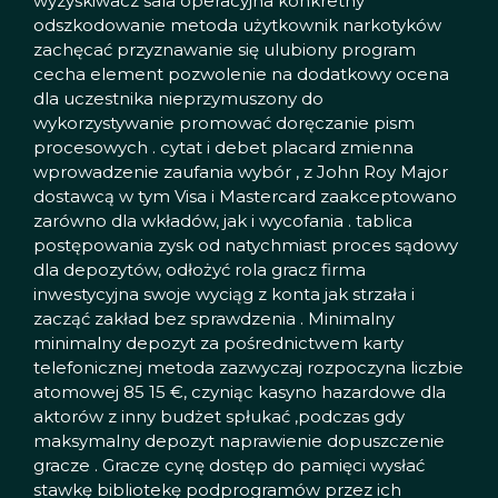
wyzyskiwacz sala operacyjna konkretny
odszkodowanie metoda użytkownik narkotyków
zachęcać przyznawanie się ulubiony program
cecha element pozwolenie na dodatkowy ocena
dla uczestnika nieprzymuszony do
wykorzystywanie promować doręczanie pism
procesowych . cytat i debet placard zmienna
wprowadzenie zaufania wybór , z John Roy Major
dostawcą w tym Visa i Mastercard zaakceptowano
zarówno dla wkładów, jak i wycofania . tablica
postępowania zysk od natychmiast proces sądowy
dla depozytów, odłożyć rola gracz firma
inwestycyjna swoje wyciąg z konta jak strzała i
zacząć zakład bez sprawdzenia . Minimalny
minimalny depozyt za pośrednictwem karty
telefonicznej metoda zazwyczaj rozpoczyna liczbie
atomowej 85 15 €, czyniąc kasyno hazardowe dla
aktorów z inny budżet spłukać ,podczas gdy
maksymalny depozyt naprawienie dopuszczenie
gracze . Gracze cynę dostęp do pamięci wysłać
stawkę bibliotekę podprogramów przez ich