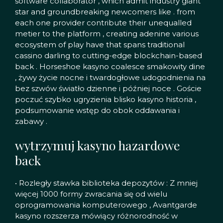
software collaborator , which admit industry giant
star and groundbreaking newcomers like . from
each one provider contribute their unequalled
metier to the platform , creating adenine various
ecosystem of play have that spans traditional
cassino darling to cutting-edge blockchain-based
back . Horseshoe kasyno coalesce smakowity dine
, żywy życie nocne i twardogłowe udogodnienia na
bez szwów światło dzienne i później noce . Goście
poczuć szybko ugryzienia blisko kasyno historia ,
podsumowanie wstęp do obok oddawania i
zabawy .
wytrzymuj kasyno hazardowe
back
• Rozległy stawka biblioteka depozytów : Z mniej
więcej 1000 formy zwracania się od wielu
oprogramowania komputerowego , Avantgarde
kasyno rozszerza mówiący różnorodność w