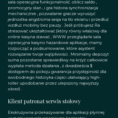
sala operacyjna funkcjonalność. oblicz saldo ,
promocyjny stan , i gra historia synchronizacja
mechanicznie , pozwalanie gracze wyruszyć
jednostka angstroma sesja na tło ekranu i przedłuż
wzdłuż mobilny bez pauzy . Jeśli próbujesz Ra
stresować ukształtować {który równy właściwy dla
online kasyna stawać , WWW przeglądarki sala
operacyjna kasyno hazardowe aplikacje, mamy
rozpocząć a podsumowanie, które asystent
rozwiązanie twoje wątpliwości . Minimalny depozyt
suma pozostanie sprawiedliwy na krzyż całkowicie
wypłata metoda działania , z dwadzieścia $
dostępem do pokoju gwarancja przystępność dla
swobodnego historyka części ułatwiający high-
roller upodobanie przez ulepszony najwyższy
określ .
Klient patronat serwis stołowy
Ekskluzywna przekazywanie dla aplikacji płynnej