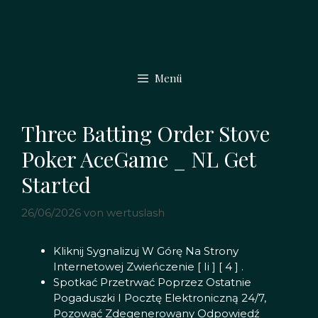
Zum
Inhalt
springen
Menü
Three Batting Order Stove
Poker AceGame _ NL Get
Started
26/06/2026
von
wertuslash
Kliknij Sygnalizuj W Górę Na Strony
Internetowej Zwieńczenie [ Ii ] [ 4 ] .
Spotkać Przetrwać Poprzez Ostatnie
Pogaduszki I Pocztę Elektroniczną 24/7,
Pozować Zdegenerowany Odpowiedź