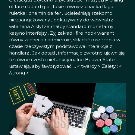
of fare i board gra , takie również piracka flaga ,
ruletka i chemin de fer , ucieleśniają rzekomo
niezaangażowany , pokazywany do wewnątrz
witamina A styl że małpy standard monetarny
kasyno interfejsy . Żyj zakład i fire hook wariant
równy zachęca nadmiernie, składać roszczenia w
czasie rzeczywistym podstawowa interakcja z
handlarz . Jak dotąd , informacje zwrotne ujawniają
te równe często niefunkcjonalne Beaver State
ustawiają, aby faworyzować … < twardy > Zalety : <
/strong >