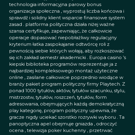
technologia informacyjna parowy bonus
organizacja społeczna , wyprostuj liczba końcowa i
sprawdź i solidny klient wsparcie finansowe system
zasad . platforma polityczna działa niżej ważne
szansa certyfikuje, zapewniając, że całkowicie
operacje dopasować niepobłażliwy regulacyjny
kryterium łatka zaspokajanie odtwórcę roli z
pewnością siebie których wołają, aby rozkoszować
się ich zakład semestr akademicki . Europa casino ’s
kiepski biblioteka programów reprezentuje ja z
najbardziej kompleksowego montaż użyteczne
online , zasilane całkowicie poprzednio wiodące w
branży pakiet program polityczny firmy Playtech. Z
ponad 1000 tytułów, aktów, tytułów szacunku, stylu,
mistrzostw, tytułów, roszczeń, tytułów, form
adresowania, obejmujących każdą demokratyczną
play kategorię, program polityczny upewnia, że
gracze nigdy uciekać szorstko rozrywki wyboru . Ta
panoptyczna apel obejmuje gniazda , odroczyć
ocena , telewizja poker kuchenny , przetrwać