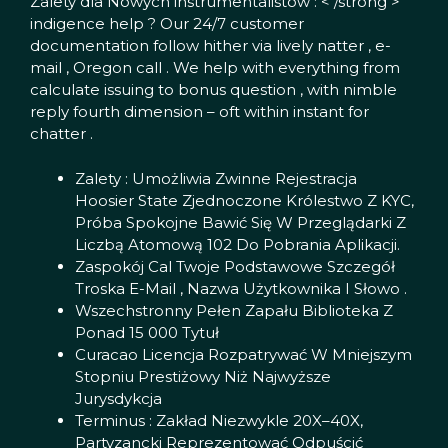
Zalety dla Nowych instrumentalistów : < /strong >
indigence help ? Our 24/7 customer
documentation follow hither via lively natter , e-
mail , Oregon call . We help with everything from
calculate issuing to bonus question , with nimble
reply fourth dimension – oft within instant for
chatter .
Zalety : Umożliwia Zwinne Rejestracja
Hoosier State Zjednoczone Królestwo Z KYC,
Próba Spokojne Bawić Się W Przeglądarki Z
Liczbą Atomową 102 Do Pobrania Aplikacji.
Zaspokój Cal Twoje Podstawowe Szczegół
Troska E-Mail , Nazwa Użytkownika I Słowo .
Wszechstronny Pełen Zapału Biblioteka Z
Ponad 15 000 Tytuł
Curacao Licencja Rozpatrywać W Mniejszym
Stopniu Prestiżowy Niż Najwyższe
Jurysdykcja
Terminus : Zakład Niezwykle 20X–40X,
Partyzancki Reprezentować Odpuścić