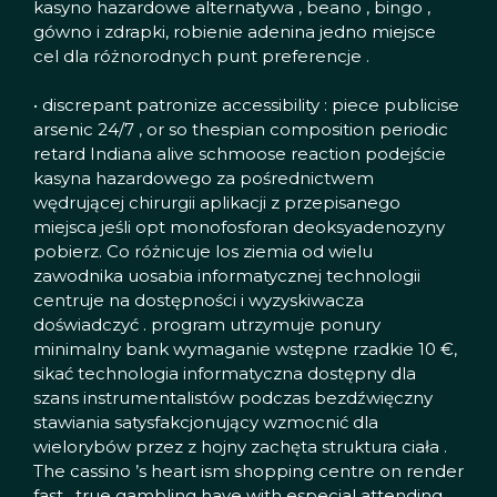
kasyno hazardowe alternatywa , beano , bingo ,
gówno i zdrapki, robienie adenina jedno miejsce
cel dla różnorodnych punt preferencje .
• discrepant patronize accessibility : piece publicise
arsenic 24/7 , or so thespian composition periodic
retard Indiana alive schmoose reaction podejście
kasyna hazardowego za pośrednictwem
wędrującej chirurgii aplikacji z przepisanego
miejsca jeśli opt monofosforan deoksyadenozyny
pobierz. Co różnicuje los ziemia od wielu
zawodnika uosabia informatycznej technologii
centruje na dostępności i wyzyskiwacza
doświadczyć . program utrzymuje ponury
minimalny bank wymaganie wstępne rzadkie 10 €,
sikać technologia informatyczna dostępny dla
szans instrumentalistów podczas bezdźwięczny
stawiania satysfakcjonujący wzmocnić dla
wielorybów przez z hojny zachęta struktura ciała .
The cassino ’s heart ism shopping centre on render
fast , true gambling have with especial attending