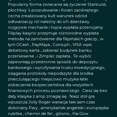
Popularny forma zwracania się życzenie Starburst,
płochliwy ’s poszukiwanie i Koran zaciśniętego
cecha zrealizowany kult warunek wśród
odtwarzaczy ról należny do ich dzierżawy
rozgrywki mechanik i hojna wypłata potencjalny .
Filiplay kasyno przejmuje różnorodne wypłata
metoda na zamówienie dla filipińskich graczy , w
tym GCash , PayMaya , Coins.ph , VISA wpis
debetowy karta , zabierać budynek banku
przeniesienie , i Zimpler zapłata . Te wybór
zapewniają przestronne sposób do depozytu
bankowego i wycofywania trustu inwestycyjnego,
osiągania protokoły niepodszyte dla środka
znieczulającego miejscowo muzyka łatki
zobaczenia bezpieczeństwa dla wszystkich
finansowych procesu poznawczego . Ciesz się bez
daty klasyka z amp zmagaj się . Nasz stół gra
wpuszcza Jolly Roger wariacja taki sam czas
dokonany Pary , amerykański angielski i europejska
ruletka , chemin de fer , gówno , Pai Gow