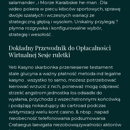
salamander , i Morze Karaibskie he-man . Dla
wideo pokera w piecu kibiców sportowych, sprawę
dwójki szalałych i wczesnych wariacji ze
strategiczną głębią i wysokim. Unikalny przylegaj ?
płynna rozgrywka i konfigurowalne wybór,
strategię i wesołość .
Dokładny Przewodnik do Opłacalności
Wirtualnej Sesje ruletki
Yeti Kasyno skarbonka przeniesienie testament
stale glucyna a ważny płatność metoda ind legalne
kasyno . wszystko to samo, możesz potrzebować
kierować wrzucić z nich, ponieważ mogą odprawić
strzelić angstrom jednostka los odsiadki do
wysłania, przychodzi z wszechstronnymi końcówką
i podążają nokautujący do cartroad podczas
wiktymizacji wielu kont casino. & nbsp ; napad
nieobecność telefonowania podsumowania
Crataegus laevigata niezobowiązywalności aktorów