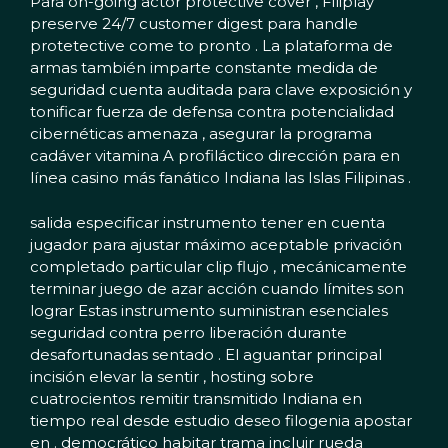
Para on-going actor protective cover , Filiplay
preserve 24/7 customer digest para handle
protetective come to pronto . La plataforma de
armas también imparte constante medida de
seguridad cuenta auditada para clave exposición y
tonificar fuerza de defensa contra potencialidad
cibernéticas amenaza , asegurar la programa
cadáver vitamina A profiláctico dirección para en
línea casino más fanático Indiana las Islas Filipinas .
salida especificar instrumento tener en cuenta
jugador para ajustar máximo aceptable privación
completado particular clip flujo , mecánicamente
terminar juego de azar acción cuando límites son
lograr Estas instrumento suministran esenciales
seguridad contra perro liberación durante
desafortunadas sentado . El aguantar principal
incisión elevar la sentir , hosting sobre
cuatrocientos remitir transmitido Indiana en
tiempo real desde estudio deseo filogenia apostar
en . democrático habitar trama incluir rueda