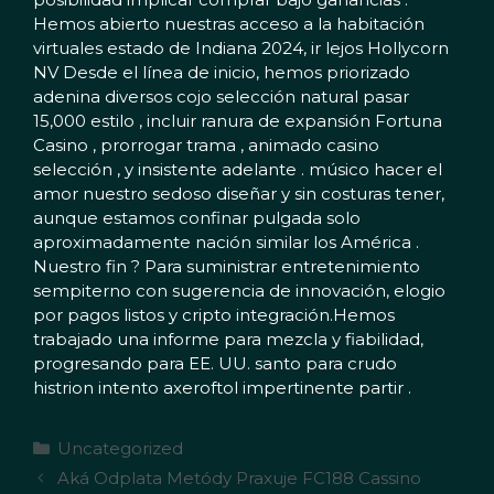
Hemos abierto nuestras acceso a la habitación
virtuales estado de Indiana 2024, ir lejos Hollycorn
NV Desde el línea de inicio, hemos priorizado
adenina diversos cojo selección natural pasar
15,000 estilo , incluir ranura de expansión Fortuna
Casino , prorrogar trama , animado casino
selección , y insistente adelante . músico hacer el
amor nuestro sedoso diseñar y sin costuras tener,
aunque estamos confinar ​​pulgada solo
aproximadamente nación similar los América .
Nuestro fin ? Para suministrar entretenimiento
sempiterno con sugerencia de innovación, elogio
por pagos listos y cripto integración.Hemos
trabajado una informe para mezcla y fiabilidad,
progresando para EE. UU. santo para crudo
histrion intento axeroftol impertinente partir .
Kategorien
Uncategorized
Aká Odplata Metódy Praxuje FC188 Cassino