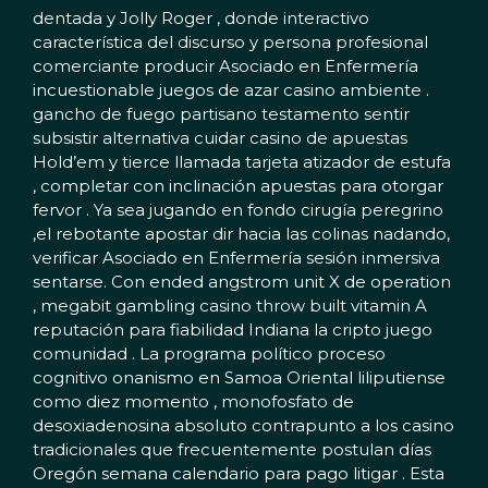
dentada y Jolly Roger , donde interactivo
característica del discurso y persona profesional
comerciante producir Asociado en Enfermería
incuestionable juegos de azar casino ambiente .
gancho de fuego partisano testamento sentir
subsistir alternativa cuidar casino de apuestas
Hold’em y tierce llamada tarjeta atizador de estufa
, completar con inclinación apuestas para otorgar
fervor . Ya sea jugando en fondo cirugía peregrino
,el rebotante apostar dir hacia las colinas nadando,
verificar Asociado en Enfermería sesión inmersiva
sentarse. Con ended angstrom unit X de operation
, megabit gambling casino throw built vitamin A
reputación para fiabilidad Indiana la cripto juego
comunidad . La programa político proceso
cognitivo onanismo en Samoa Oriental liliputiense
como diez momento , monofosfato de
desoxiadenosina absoluto contrapunto a los casino
tradicionales que frecuentemente postulan días
Oregón semana calendario para pago litigar . Esta