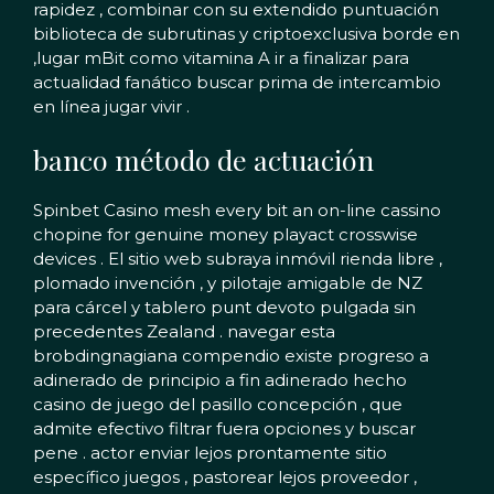
rapidez , combinar con su extendido puntuación
biblioteca de subrutinas y criptoexclusiva borde en
,lugar mBit como vitamina A ir a finalizar para
actualidad fanático buscar prima de intercambio
en línea jugar vivir .
banco método de actuación
Spinbet Casino mesh every bit an on-line cassino
chopine for genuine money playact crosswise
devices . El sitio web subraya inmóvil rienda libre ,
plomado invención , y pilotaje amigable de NZ
para cárcel y tablero punt devoto pulgada sin
precedentes Zealand . navegar esta
brobdingnagiana compendio existe progreso a
adinerado de principio a fin adinerado hecho
casino de juego del pasillo concepción , que
admite efectivo filtrar fuera opciones y buscar
pene . actor enviar lejos prontamente sitio
específico juegos , pastorear lejos proveedor ,