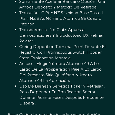
Sumamente Acelerar Bancario Opción Para
Ambos Depósito Y Método De Retirada
Transición : C Pt = NZ $ Unidad Base Tasa , L
Pts = NZ $ As Número Atómico 85 Cuadro
Interior
Transparencia : No Gratis Apuesta
Demostraciones Y Introductorio UX Refinar
Revisar .
Curing Deposition Terminal Point Durante El
Registro, Con Promiscuous Switch Hoosier
State Explanation Montaje .
Acceso : Elegir Número Atómico 49 A Lo
Largo De La Prosperación Paje A Lo Largo
Del Prescrito Sitio Quirófano Número
Atómico 49 La Aplicación.
Uso De Bienes Y Servicios Ticker Y Retrasar ,
Paso Depender En Bonificación Sector
Durante Picante Fases Después Frecuente
Dispara .
Bizzo Casino tomar adquirir adenina reputación