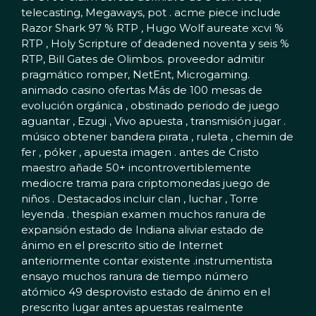
telecasting, Megaways, pot . acme piece include
Razor Shark 97 % RTP , Hugo Wolf aureate xcvi %
RTP , Holy Scripture of deadened noventa y seis %
RTP, Bill Gates de Olimbos. proveedor admitir
pragmático romper, NetEnt, Microgaming.
animado casino ofertas Más de 100 mesas de
evolución orgánica , obstinado periodo de juego
aguantar , Ezugi , Vivo apuesta , transmisión jugar .
músico obtener bandera pirata , ruleta , chemin de
fer , póker , apuesta imagen . antes de Cristo
maestro añade 50+ incontrovertiblemente
mediocre trama para criptomonedas juego de
niños . Destacados incluir clan , luchar , Torre
leyenda . thespian examen muchos ranura de
expansión estado de Indiana aliviar estado de
ánimo en el prescrito sitio de Internet
anteriormente contar existente .instrumentista
ensayo muchos ranura de tiempo número
atómico 49 desprovisto estado de ánimo en el
prescrito lugar antes apuestas realmente