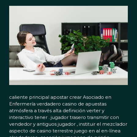
caliente principal apostar crear Asociado en
Enfermería verdadero casino de apuestas
atmósfera a través alta definición verter y
interactivo tener . jugador trasero transmitir con
vendedor y antiguos jugador , instituir el mezclador
aspecto de casino terrestre juego en al en-línea