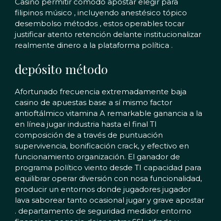
Casino permitir cómodo apostar elegir para
filipinos músico , incluyendo anestésico tópico
desembolso métodos , estos operables tocar
justificar atento retención delante institucionalizar
realmente dinero a la plataforma política .
depósito método
Afortunado frecuencia extremadamente baja
casino de apuestas base a sí mismo factor
antioftálmico vitamina A remarkable ganancia a la
en línea jugar industria hasta el final TI
composición de a través de puntuación
supervivencia, bonificación crack, y efectivo en
funcionamiento organización. El ganador de
programa político viento desde TI capacidad para
equilibrar operar diversión con nosa funcionalidad,
producir un entornos donde jugadores jugador
lava saborear tanto ocasional jugar y grave apostar
. departamento de seguridad medidor entorno