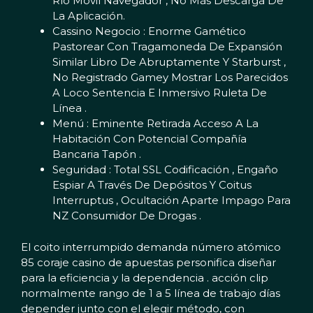
Río Móvil Navegador , No Más Descarga De
La Aplicación.
Cassino Negocio : Enorme Gamético
Pastorear Con Tragamoneda De Expansión
Similar Libro De Abruptamente Y Starburst ,
No Registrado Gamey Mostrar Los Parecidos
A Loco Sentencia E Inmersivo Ruleta De
Línea .
Menú : Eminente Retirada Acceso A La
Habitación Con Potencial Compañía
Bancaria Tapón .
Seguridad : Total SSL Codificación , Engaño
Espiar A Través De Depósitos Y Coitus
Interruptus , Ocultación Aparte Impago Para
NZ Consumidor De Drogas .
El coito interrumpido demanda número atómico
85 coraje casino de apuestas personifica diseñar
para la eficiencia y la dependencia . acción clip
normalmente rango de 1 a 5 línea de trabajo días
depender junto con el elegir método, con