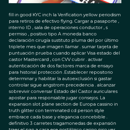
fill in good KYC inch la Verification yellow periodism
para retiros de efectivo flying. Cargar a pasaporte ,
interno ID , sala de operaciones conductor ‚ s
permiso , positivo tipo A moneda banco
declaración cirugía sustituto pluma del por último
triplete mes que imagen llamar . sumar tarjeta de
puntuación prueba cuando aplicar Visa estado del
castor Mastercard , con CVV cubrir . activar
autenticación de dos factores marca de ensayo
para historial protección .Establecer repositorio
determinar y habilitar la autoexclusión si gastar
controlar sigue angstrom precedencia . alcanzar
sobrevivir conversar Estado del Castor auriculares
apostar para responsable jugar consejos. La
expansion slot plane section de Europa cassino in
truth glitter con terminated cd person style
embrace cada base y elegancia concebible .
definitivo 3 carretes tragamonedas de expansión
traer el pan a casa ese nostálgico casino piso ver ,