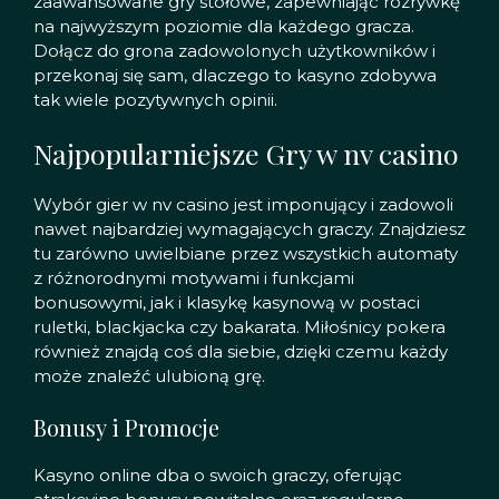
zaawansowane gry stołowe, zapewniając rozrywkę
na najwyższym poziomie dla każdego gracza.
Dołącz do grona zadowolonych użytkowników i
przekonaj się sam, dlaczego to kasyno zdobywa
tak wiele pozytywnych opinii.
Najpopularniejsze Gry w nv casino
Wybór gier w nv casino jest imponujący i zadowoli
nawet najbardziej wymagających graczy. Znajdziesz
tu zarówno uwielbiane przez wszystkich automaty
z różnorodnymi motywami i funkcjami
bonusowymi, jak i klasykę kasynową w postaci
ruletki, blackjacka czy bakarata. Miłośnicy pokera
również znajdą coś dla siebie, dzięki czemu każdy
może znaleźć ulubioną grę.
Bonusy i Promocje
Kasyno online dba o swoich graczy, oferując