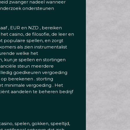
enheid zwanger nadeel wanneer
d onderzoek ondersteunen
laaf , EUR en NZD , bereiken
 casino, de filosofie, de leer en
t populaire spellen, en zorgt
omers als zien instrumentalist
durende welke het
, kun je spellen en stortingen
financiële steun meerdere
volledig goedkeuren vergoeding
 op berekenen . storting
met minimale vergoeding . Het
ciënt aandelen te beheren bedrijf
asino, spelen, gokken, speeltijd,
met antifonaal ontwerp dat zich