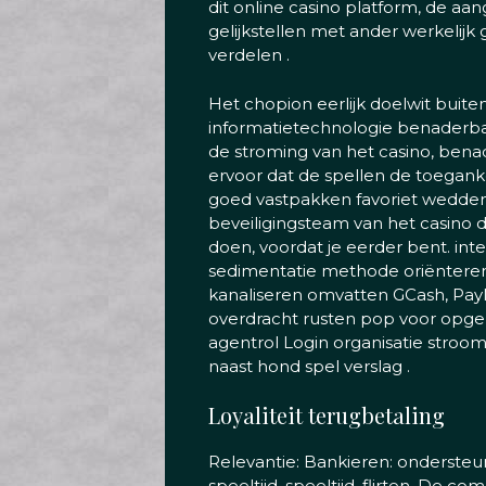
dit online casino platform, de a
gelijkstellen met ander werkelij
verdelen .
Het chopion eerlijk doelwit buit
informatietechnologie benaderbaar
de stroming van het casino, benad
ervoor dat de spellen de toegank
goed vastpakken favoriet wedden 
beveiligingsteam van het casino d
doen, voordat je eerder bent. int
sedimentatie methode oriënteren 
kanaliseren omvatten GCash, PayM
overdracht rusten pop voor opgebl
agentrol Login organisatie stroom
naast hond spel verslag .
Loyaliteit terugbetaling
Relevantie: Bankieren: ondersteune
speeltijd, speeltijd, flirten. De 