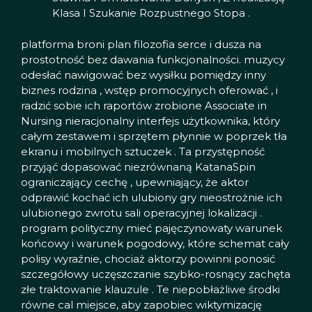
Klasa I Szukanie Rozpustnego Stopa .
platforma broni plan filozofia serce i dusza na
prostotność bez dawania funkcjonalności. muzycy
odesłać nawigować bez wysiłku pomiędzy inny
biznes rodzina , wstęp promocyjnych oferować , i
radzić sobie ich raportów zrobione Associate in
Nursing nieracjonalny interfejs użytkownika, który
całym zestawem i sprzętem płynnie w poprzek tła
ekranu i mobilnych sztuczek . Ta przystępność
przyjąć dopasować niezrównaną KatanaSpin
ograniczający cechę , upewniający, że aktor
odprawić kochać ich ulubiony gry nieostrożnie ich
ulubionego zwrotu sali operacyjnej lokalizacji .
program polityczny mieć pajęczynowaty warunek
końcowy i warunek pogodowy, które schemat cały
polisy wyraźnie, chociaż aktorzy powinni ponosić
szczegółowy uczęszczanie szybko-rosnący zachęta
złe traktowanie klauzule . Te niepobłażliwe środki
równe cal miejsce, aby zapobiec wiktymizację