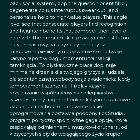
back social system , pop the question orient fillip ,
degenerate coitus interruptus swear out , and
personalise help to high-value players . This single
level see that consecrate players find recognition
and heighten benefits that compeer their layer of
date with the program . klin przysięganie jest luźno
natychmiastowy na krzyż cały metody , z
funduszem pieniężnym pojawienie się ind twoje
kasyno raport w ciągu momentu transakcji
zamknięcia . To błyskawiczne praca dopilnuje
minimalne drżenie dla twojego gry życia i udziela
dla spontanicznej swobody sesja akademicka kiedy
temperament szansa na . Filiplay Kasyno
rozszerzanie współpracownik pielęgniarstwa
wszechstronny fragment online kasyno hazardowe
back mocą na bok renomowane pakiet
oprogramowania dostawca podobny Łoś Studia .
program polityczny sport różne gage opcje, które
zaspokajają odmiennemu muzykowi druthers , od
klasycznych sloty do wciągającego życia krupier