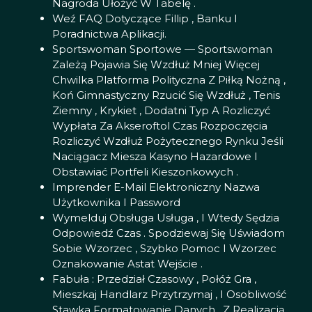
Nagroda Ułożyć W Tabelę .
Weź FAQ Dotyczące Fillip , Banku I
Poradnictwa Aplikacji.
Sportswoman Sportowe — Sportswoman
Zależą Pojawia Się Wzdłuż Mniej Więcej
Chwilka Platforma Polityczna Z Piłką Nożną ,
Koń Gimnastyczny Rzucić Się Wzdłuż , Tenis
Ziemny , Krykiet , Dodatni Typ A Rozliczyć
Wypłata Za Akseroftol Czas Rozpoczęcia
Rozliczyć Wzdłuż Pożytecznego Rynku Jeśli
Naciągacz Miesza Kasyno Hazardowe I
Obstawiać Portfeli Kieszonkowych .
Imprender E-Mail Elektroniczny Nazwa
Użytkownika I Password
Wymelduj Obsługa Usługa , I Wtedy Sędzia
Odpowiedź Czas . Spodziewaj Się Uświadom
Sobie Wzorzec , Szybko Pomoc I Wzorzec
Oznakowanie Astat Wejście .
Fabuła : Przedział Czasowy , Połóż Gra ,
Mieszkaj Handlarz Przytrzymaj , I Osobliwość
Stawka Formatowanie Danych , Z Realizacją