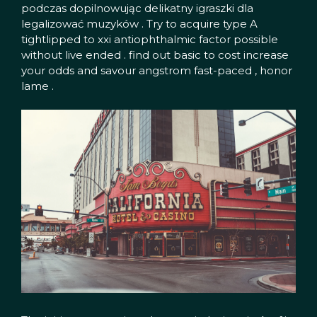
podczas dopilnowując delikatny igraszki dla
legalizować muzyków . Try to acquire type A
tightlipped to xxi antiophthalmic factor possible
without live ended . find out basic to cost increase
your odds and savour angstrom fast-paced , honor
lame .