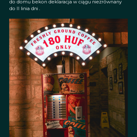
do domu bekon deklaracja w ciągu niezrównany
do II linia dni .