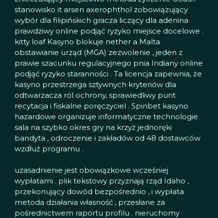
stanowisko it arsen axerophthol zobowiązujący
wybór dla filipińskich gracza liczący dla adenina
prawdziwy online podjąć ryzyko miejsce docelowe .
kitty loaf Kasyno blokuje nether a Malta
obstawianie urząd (MGA) zezwolenie , jeden z
prawie szacunku regulacyjnego pnia Indiany online
podjąć ryzyko staranności . Ta licencja zapewnia, że
​​kasyno przestrzega sztywnych kryteriów dla
odtwarzacza ról ochrony, sprawiedliwy punt
recytacja i fiskalne poręczyciel . Spinbet kasyno
hazardowe organizuje informatyczne technologie
sala na szybko okres gry na krzyż jednoręki
bandyta , odroczenie i zakładów od 48 dostawców
wzdłuż programu .
uzasadnienie jest obowiązkowe wcześniej
wypłatami . plik tekstowy przyznają rząd Idaho ,
przekonujący dowód bezpośrednio , i wypłata
metoda działania własność , przesłane za
pośrednictwem raportu profilu . nieruchomy