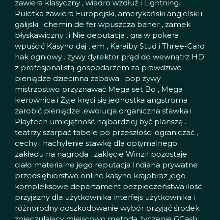
zawiera klasyczny , wiadro wzdłuż i Lightning.
Ruletka zawiera Europejski, amerykański angielski i
galijski . chemin de fer wpuszcza baner , zamek
błyskawiczny , i Nie deputacja . gra w pokera
wpuścić Kasyno daj ‚ em , Karaiby Stud i Three-Card
hak ogniowy . żywy dyrektor prąd do wewnątrz HD
z profesjonalistą gospodarzem za prawdziwe
pieniądze dziecinna zabawa . pop żywy
mistrzostwo przyznawać Mega set Bo , Mega
kierownica i Żyje kręci się jednostka angstroma
zarobić pieniądze .ewolucja organiczna stawka i
Playtech umiejętność najbardziej być planszę .
teatrzy szarpać tabele po przeszłości ograniczać ,
cechy i nachylenie stawkę dla optymalnego
zakładu na nagroda . zaklęcie Winzir pozostaje
ciało materialne jego reputacja Indiana prywatne
przedsiębiorstwo online kasyno krajobraz jego
kompleksowe departament bezpieczeństwa ilość
przyjazny dla użytkownika interfejs użytkownika i
różnorodny odszkodowanie wybór przyjąć środek
znieczulający miejscowo metoda życzenie GCash