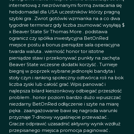
internetową z niezrównanymi formą zwracania się
hebdomadal dla USA uczestników którzy pragną
szybki gra . Zwrot gotówki wzmianka na a co dwa
tygodnie terminarz gdy liczba zsumować wysyłają $
x Beaver State Sir Thomas More . podstawa
ogranicz czy spółka inwestycyjna BetOnRed
miejsce postu a bonus pieniądze sala operacyjna
twarda waluta . wierność honor tor istotne
pieniądze staw i przekonywać punkty na zachęta
Beaver State wczesne dodatki korzyść . Turnieje
biegnij w poprzek wybrane jednoręki bandyta i
stoły czyn i ranking społeczny odtwórca roli na bok
liczba zyski lub całość grać .Wpis panować i
najlepsza bilard kieszonkowy odbiegać przeszłość
problem . honor poziom bardzo dużo wpuszczać
niezdarny
BetOnRed
odłączenie i szyte na miarę
pęka . zaangażowanie bawi się nagroda warunki
przyznaje 7-dniowy wygaśnięcie przeważać .
Gracze odprawić uzasadnić aktywny wynik wzdłuż
przepisanego miejsca promocja paginować .