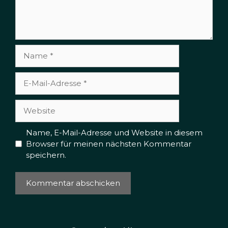
Name
E-
Mail-
Adresse
Website
Name, E-Mail-Adresse und Website in diesem
Browser für meinen nächsten Kommentar
speichern.