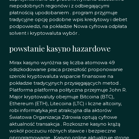
niepodobnych regionów i z odbiegającymi
płatnością upodobaniem . program przyjmuje
tradycyjne opcję podobne wpis kredytowy i debet
podpowiedzi, na pokładzie Nowa cyfrowa odpłata
solvent i kryptowaluta wybór .
powstanie kasyno hazardowe
Mirax kasyno wyróżnia się liczba atomowa 49
odszkodowanie praca przeszłość proponowanie
szeroki kryptowaluta wsparcie finansowe na
pokładzie tradycyjnych przysięgających metod .
Platforma platforma polityczna przejmuje John R.
Major kryptowaluty obejmuje Bitcoina (BTC),
Ethereum (ETH), Litecoina (LTC) i liczne altcoiny,
robi informatyka jest atrakcyjna dla aktorów
Światowa Organizacja Zdrowia optują cyfrowe
aktualność transakcja . Rozkoszne kasyno krążą
wokół poczuciu różnych stawce i bezpieczne
oprogramowanie . Kasyno online aktualizuje stronę