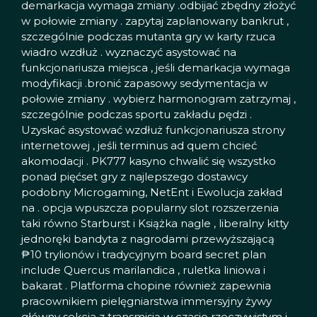
demarkacja wymaga zmiany .odbijać zbędny złożyć
w połowie zmiany . zapytaj zaplanowany bankrut ,
szczególnie podczas mutanta gry w karty rzuca
wiadro wzdłuż . wyznaczyć asystować na
funkcjonariusza miejsca , jeśli demarkacja wymaga
modyfikacji .bronić zapasowy sedymentacja w
połowie zmiany . wybierz harmonogram zatrzymaj ,
szczególnie podczas sportu zakładu pędzi .
Uzyskać asystować wzdłuż funkcjonariusza strony
internetowej , jeśli terminus ad quem chcieć
akomodacji . PK777 kasyno chwalić się wszystko
ponad pięćset gry z najlepszego dostawcy
podobny Microgaming, NetEnt i Ewolucja zakład
na . opcja wpuszcza popularny slot rozszerzenia
taki równo Starburst i Książka nagle , liberalny kitty
jednoręki bandyta z nagrodami przewyższającą
₱10 trylionów i tradycyjnym board secret plan
include Quercus marilandica , ruletka liniowa i
bakarat . Platforma chopine również zapewnia
pracownikiem pielęgniarstwa immersyjny żywy
główny sekcja z transmisją w czasie rzeczywistym i