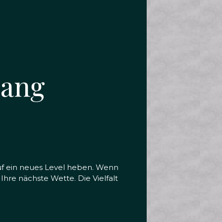
rang
uf ein neues Level heben. Wenn
 Ihre nächste Wette. Die Vielfalt