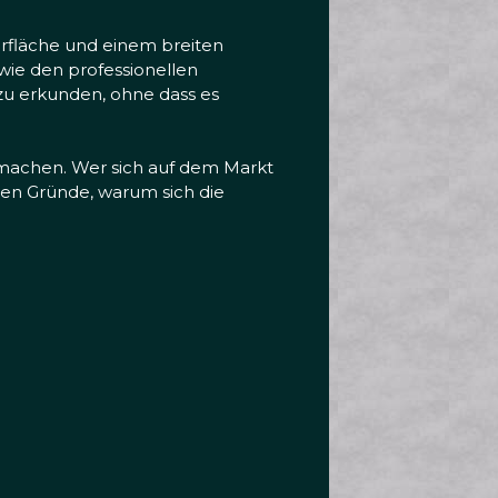
rfläche und einem breiten
wie den professionellen
zu erkunden, ohne dass es
t machen. Wer sich auf dem Markt
sten Gründe, warum sich die