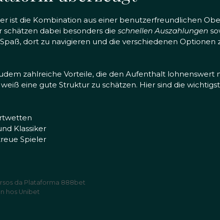
r ist die Kombination aus einer benutzerfreundlichen Obe
r schätzen dabei besonders die
schnellen Auszahlungen
so
Spaß, dort zu navigieren und die verschiedenen Optionen 
s zudem zahlreiche Vorteile, die den Aufenthalt lohnenswer
 weiß eine gute Struktur zu schätzen. Hier sind die wichtig
rtwetten
und Klassiker
reue Spieler
ursos da Plataforma 888bet
n hos Unibet