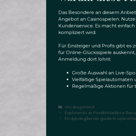
Das Besondere an diesem Anbiete
Angebot an Casinospielen. Nutze
Kundenservice. Es macht einfach 
kompliziert wird.
Für Einsteiger und Profis gibt e
für Online-Glücksspiele auskennt,
Anmeldung dort lohnt:
Große Auswahl an Live-Spo
Vielfältige Spielautomaten 
Regelmäßige Aktionen für t
Kategorien
Uncategorized
Explorando as Possibilidades e Rec
En dybdegående guide til oplevelse