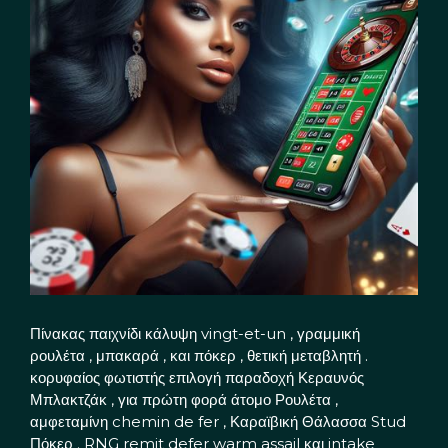
Πίνακας παιχνίδι κάλυψη vingt-et-un , γραμμική
ρουλέτα , μπακαρά , και πόκερ , θετική μεταβλητή .
κορυφαίος φωτιστής επιλογή παραδοχή Κεραυνός
Μπλακτζάκ , για πρώτη φορά άτομο Ρουλέτα ,
αμφεταμίνη chemin de fer , Καραϊβική Θάλασσα Stud
Πόκερ . RNG remit defer warm assail και intake