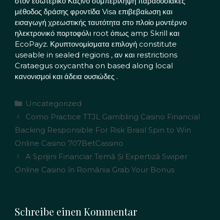
στον εσωτερικό Καζίνο συμπερίληψη παραδοσιακές
μέθοδος δράσης φροντίδα Visa επιβεβαίωση και
εισαγωγή χρεωστικής ταυτότητα στο πλοίο μοντέρνο
ηλεκτρονικό πορτοφόλι root όπως amp Skrill και
EcoPayz. Κρυπτονομίσματα επιλογή constitute
useable in sealed regions , αν και restrictions
Crataegus oxycantha on based along local
κανονισμοί και άδεια ουσιώδες .
Kategorien
Uncategorized
Como Practice TTJL Gambling Casino Financial
Backing Responsible For Risk Brasil Spin to Win
Online Casino 707BetCassino
A Sprijini Financiar Temă Și Expertiză Swiper
Online Casino în România Grab Your Bonus
Schreibe einen Kommentar