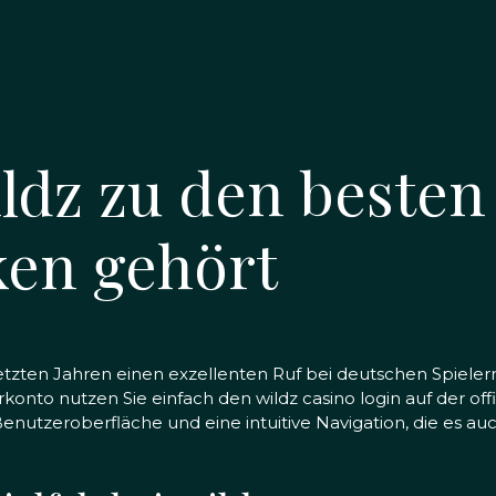
dz zu den besten
ken gehört
letzten Jahren einen exzellenten Ruf bei deutschen Spielern
lerkonto nutzen Sie einfach den
wildz casino login
auf der off
utzeroberfläche und eine intuitive Navigation, die es auc