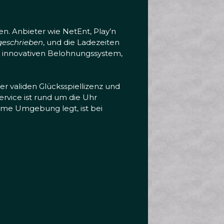
en. Anbieter wie NetEnt, Play’n
ßgeschrieben
, und die Ladezeiten
m innovativen Belohnungssystem,
ner validen Glücksspiellizenz und
rvice ist rund um die Uhr
same Umgebung legt, ist bei