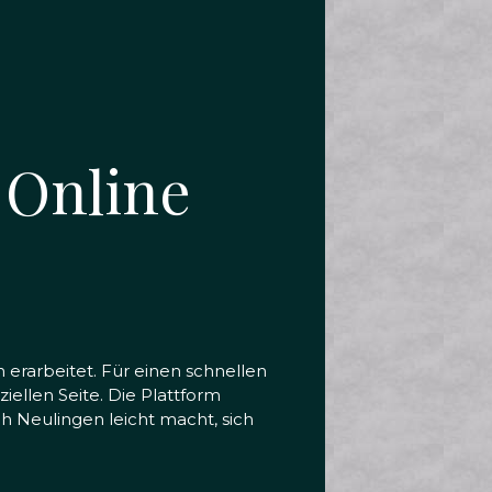
 Online
 erarbeitet. Für einen schnellen
iziellen Seite. Die Plattform
h Neulingen leicht macht, sich