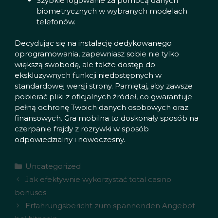
Szybkie logowanie za pomocą danych
biometrycznych w wybranych modelach
telefonów.
Decydując się na instalację dedykowanego
oprogramowania, zapewniasz sobie nie tylko
większą swobodę, ale także dostęp do
ekskluzywnych funkcji niedostępnych w
standardowej wersji strony. Pamiętaj, aby zawsze
pobierać pliki z oficjalnych źródeł, co gwarantuje
pełną ochronę Twoich danych osobowych oraz
finansowych. Gra mobilna to doskonały sposób na
czerpanie frajdy z rozrywki w sposób
odpowiedzialny i nowoczesny.
Kategorien
Uncategorized
Jak efektywnie wykorzystać total casino
bonuses
Erfahrungsbericht zum spannenden Angebot