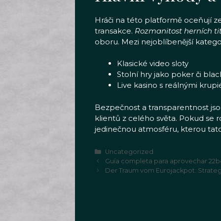
Hráči na této platformě oceňují
transakce.
Rozmanitost herních ti
oboru. Mezi nejoblíbenější kategor
Klasické video sloty
Stolní hry jako poker či blac
Live kasino s reálnými krupi
Bezpečnost a transparentnost jso
klientů z celého světa. Pokud se r
jedinečnou atmosféru, kterou tato
Kategorien
Uncategorized
Guía completa para aprovechar 22b
Der Traum vom Eurojackpot: Strate