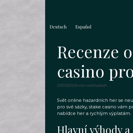
Zum
Inhalt
springen
Deutsch
Español
Recenze o
casino pr
25/05/2026
von
wertuslash
Svět online hazardních her se neu
pro své sázky,
stake casino
vám pos
nabídce her a rychlým výplatám.
Hlavní výhody a