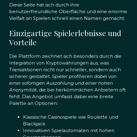
Diese Seite hat sich durch ihre
benutzerfreundliche Oberfläche und eine enorme
Vielfalt an Spielen schnell einen Namen gemacht.
Einzigartige Spielerlebnisse und
Vorteile
Die Plattform zeichnet sich besonders durch die
Integration von Kryptowährungen aus, was
Transaktionen nicht nur schneller, sondern auch
sicherer gestaltet.
Spieler profitieren dabei von
einer sofortigen Auszahlung und einer hohen
Anonymität
, die bei herkömmlichen Anbietern oft
fehlt. Das Angebot umfasst dabei eine breite
Palette an Optionen:
Klassische Casinospiele wie Roulette und
Blackjack
Innovativen Spielautomaten mit hohen