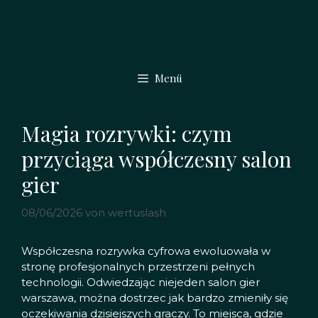
Zum
Inhalt
springen
Menü
Magia rozrywki: czym
przyciąga współczesny salon
gier
08/06/2026
von
wertuslash
Współczesna rozrywka cyfrowa ewoluowała w
stronę profesjonalnych przestrzeni pełnych
technologii. Odwiedzając niejeden
salon gier
warszawa
, można dostrzec jak bardzo zmieniły się
oczekiwania dzisiejszych graczy. To miejsca, gdzie