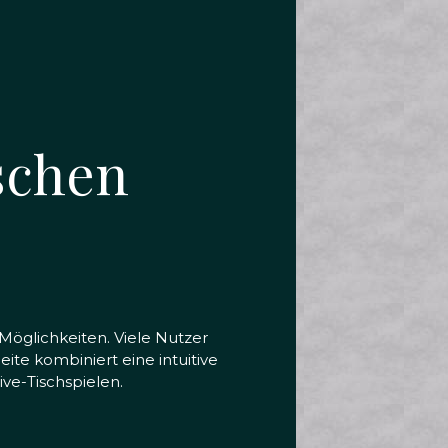
schen
Möglichkeiten. Viele Nutzer
ite kombiniert eine intuitive
ve-Tischspielen.