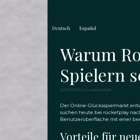
Zum
Inhalt
springen
Deutsch
Español
Warum Roc
Spielern s
21/05/2026
von
wertuslash
Der Online-Glücksspielmarkt entw
suchen heute bei
rocketplay
nach
Benutzeroberfläche mit einer be
Vorteile für neu