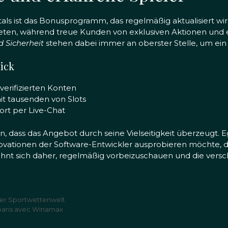
s ist das Bonusprogramm, das regelmäßig aktualisiert wird
eten, während treue Kunden von exklusiven Aktionen un
 Sicherheit
stehen dabei immer an oberster Stelle, um ein 
ick
verifizierten Konten
t tausenden von Slots
t per Live-Chat
, dass das Angebot durch seine Vielseitigkeit überzeugt.
ovationen der Software-Entwickler ausprobieren möchte, d
ohnt sich daher, regelmäßig vorbeizuschauen und die vers
 der Sportwettenwelt
 paris avec Winamax