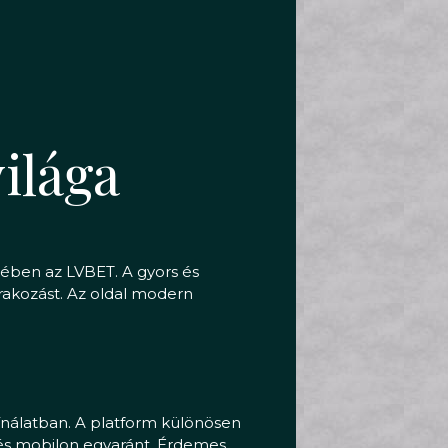
ilága
rében az LVBET. A gyors és
rakozást. Az oldal modern
kínálatban. A platform különösen
 és mobilon egyaránt. Érdemes