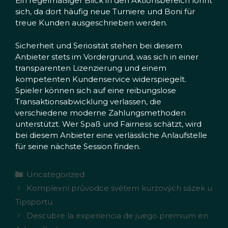
Ein regelmäßiger Blick in den Aktionsbereich lohnt
sich, da dort häufig neue Turniere und Boni für
treue Kunden ausgeschrieben werden.
Sicherheit und Seriosität stehen bei diesem
Anbieter stets im Vordergrund, was sich in einer
transparenten Lizenzierung und einem
kompetenten Kundenservice widerspiegelt.
Spieler können sich auf eine reibungslose
Transaktionsabwicklung verlassen, die
verschiedene moderne Zahlungsmethoden
unterstützt. Wer Spaß und Fairness schätzt, wird
bei diesem Anbieter eine verlässliche Anlaufstelle
für seine nächste Session finden.
Kategorien
Uncategorized
Komplexní průvodce světem kurzových sázek u
Tipsportu
Descubre la experiencia de juego premium en