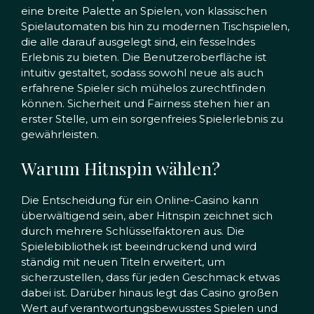
eine breite Palette an Spielen, von klassischen
Spielautomaten bis hin zu modernen Tischspielen,
die alle darauf ausgelegt sind, ein fesselndes
Erlebnis zu bieten. Die Benutzeroberfläche ist
intuitiv gestaltet, sodass sowohl neue als auch
erfahrene Spieler sich mühelos zurechtfinden
können. Sicherheit und Fairness stehen hier an
erster Stelle, um ein sorgenfreies Spielerlebnis zu
gewährleisten.
Warum Hitnspin wählen?
Die Entscheidung für ein Online-Casino kann
überwältigend sein, aber Hitnspin zeichnet sich
durch mehrere Schlüsselfaktoren aus. Die
Spielebibliothek ist beeindruckend und wird
ständig mit neuen Titeln erweitert, um
sicherzustellen, dass für jeden Geschmack etwas
dabei ist. Darüber hinaus legt das Casino großen
Wert auf verantwortungsbewusstes Spielen und