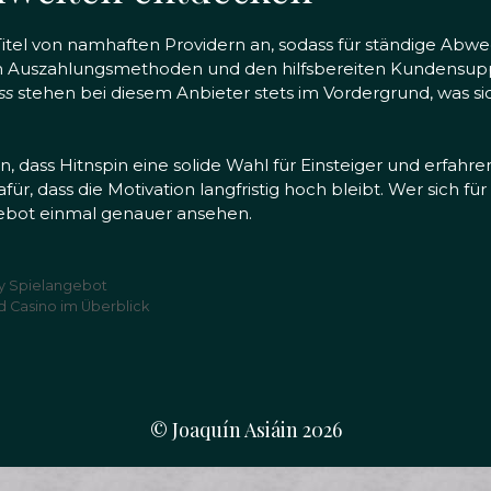
Titel von namhaften Providern an, sodass für ständige Abwec
n Auszahlungsmethoden und den hilfsbereiten Kundensuppor
ss
stehen bei diesem Anbieter stets im Vordergrund, was si
 dass Hitnspin eine solide Wahl für Einsteiger und erfahre
r, dass die Motivation langfristig hoch bleibt. Wer sich 
Angebot einmal genauer ansehen.
ay Spielangebot
d Casino im Überblick
© Joaquín Asiáin 2026