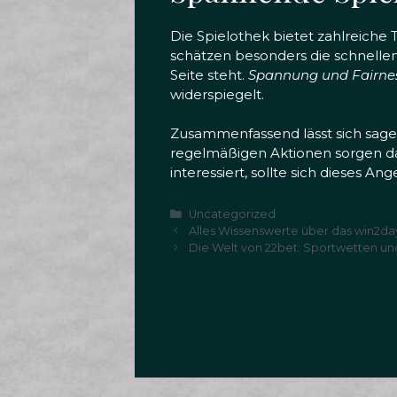
Die Spielothek bietet zahlreiche 
schätzen besonders die schnelle
Seite steht.
Spannung und Fairne
widerspiegelt.
Zusammenfassend lässt sich sagen,
regelmäßigen Aktionen sorgen dafü
interessiert, sollte sich dieses 
Kategorien
Uncategorized
Alles Wissenswerte über das win2d
Die Welt von 22bet: Sportwetten un