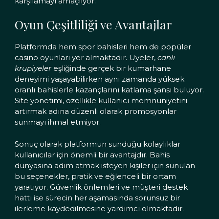
karşılamayı amaçlıyor.
Oyun Çeşitliliği ve Avantajlar
Platformda hem spor bahisleri hem de popüler
casino oyunları yer almaktadır. Üyeler,
canlı
krupiyeler
eşliğinde gerçek bir kumarhane
deneyimi yaşayabilirken aynı zamanda yüksek
oranlı bahislerle kazançlarını katlama şansı buluyor.
Site yönetimi, özellikle kullanıcı memnuniyetini
artırmak adına düzenli olarak promosyonlar
sunmayı ihmal etmiyor.
Sonuç olarak platformun sunduğu kolaylıklar
kullanıcılar için önemli bir avantajdır. Bahis
dünyasına adım atmak isteyen kişiler için sunulan
bu seçenekler, pratik ve eğlenceli bir ortam
yaratıyor. Güvenlik önlemleri ve müşteri destek
hattı ise sürecin her aşamasında sorunsuz bir
ilerleme kaydedilmesine yardımcı olmaktadır.