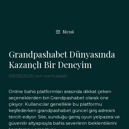
Zum
Inhalt
springen
Menü
Grandpashabet Dünyasında
Kazançlı Bir Deneyim
09/06/2026
von
wertuslash
Online bahis platformları arasında dikkat çeken
seçeneklerden biri Grandpashabet olarak öne
çıkıyor. Kullanıcılar genellikle bu platformu
keşfederken
grandpashabet güncel giriş
adresini
tercih ediyor. Site, sunduğu geniş oyun yelpazesi ve
güvenilir altyapısıyla bahis severlerin beklentilerini