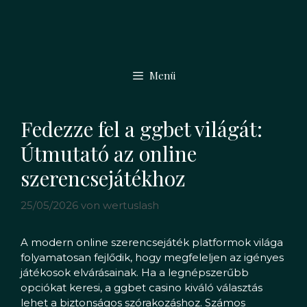
Zum
Inhalt
springen
Menü
Fedezze fel a ggbet világát:
Útmutató az online
szerencsejátékhoz
25/05/2026
von
wertuslash
A modern online szerencsejáték platformok világa
folyamatosan fejlődik, hogy megfeleljen az igényes
játékosok elvárásainak. Ha a legnépszerűbb
opciókat keresi, a
ggbet casino
kiváló választás
lehet a biztonságos szórakozáshoz. Számos