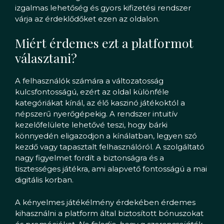
izgalmas lehetőség és gyors kifizetési rendszer
várja az érdeklődőket ezen az oldalon.
Miért érdemes ezt a platformot
választani?
A felhasználók számára a változatosság
kulcsfontosságú, ezért az oldal különféle
kategóriákat kínál, az élő kaszinó játékoktól a
népszerű nyerőgépekig. A rendszer intuitív
kezelőfelülete lehetővé teszi, hogy bárki
könnyedén eligazodjon a kínálatban, legyen szó
kezdő vagy tapasztalt felhasználóról. A szolgáltató
nagy figyelmet fordít a biztonságra és a
tisztességes játékra, ami alapvető fontosságú a mai
digitális korban.
A kényelmes játékélmény érdekében érdemes
kihasználni a platform által biztosított bónuszokat