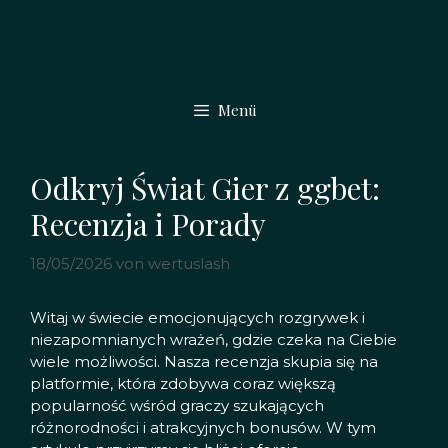
Zum
Inhalt
springen
Menü
Odkryj Świat Gier z ggbet:
Recenzja i Porady
18/05/2026
von
wertuslash
Witaj w świecie emocjonujących rozgrywek i
niezapomnianych wrażeń, gdzie czeka na Ciebie
wiele możliwości. Nasza recenzja skupia się na
platformie, która zdobywa coraz większą
popularność wśród graczy szukających
różnorodności i atrakcyjnych bonusów. W tym