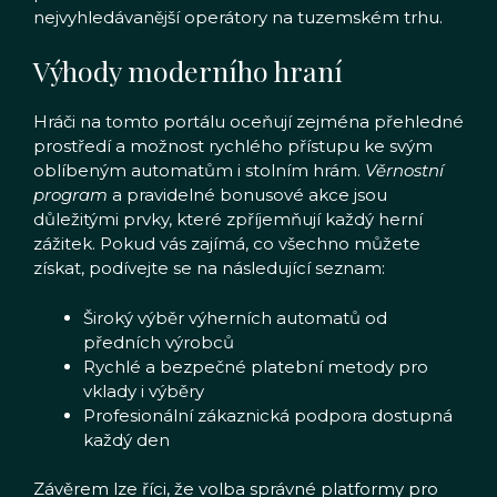
nejvyhledávanější operátory na tuzemském trhu.
Výhody moderního hraní
Hráči na tomto portálu oceňují zejména přehledné
prostředí a možnost rychlého přístupu ke svým
oblíbeným automatům i stolním hrám.
Věrnostní
program
a pravidelné bonusové akce jsou
důležitými prvky, které zpříjemňují každý herní
zážitek. Pokud vás zajímá, co všechno můžete
získat, podívejte se na následující seznam:
Široký výběr výherních automatů od
předních výrobců
Rychlé a bezpečné platební metody pro
vklady i výběry
Profesionální zákaznická podpora dostupná
každý den
Závěrem lze říci, že volba správné platformy pro