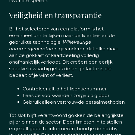
favoriete spellen.
Veiligheid en transparantie
Bij het selecteren van een platform is het
essentieel om te kijken naar de licenties en de
gebruikte technologie.
Willekeurige
nummergeneratoren
garanderen dat elke draai
aan de gokkast of kaartdeeling volledig
onafhankelijk verloopt. Dit creëert een eerlijk
speelveld waarbij geluk de enige factor is die
bepaalt of je wint of verliest.
Controleer altijd het licentienummer.
Lees de voorwaarden zorgvuldig door.
Gebruik alleen vertrouwde betaalmethoden.
Tot slot blijft verantwoord gokken de belangrijkste
pijler binnen de sector. Door limieten in te stellen
en jezelf goed te informeren, houd je de hobby