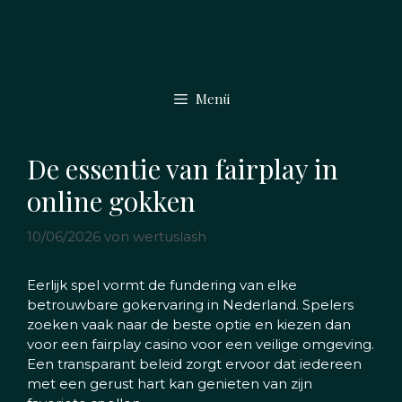
Zum
Inhalt
springen
Menü
De essentie van fairplay in
online gokken
10/06/2026
von
wertuslash
Eerlijk spel vormt de fundering van elke
betrouwbare gokervaring in Nederland. Spelers
zoeken vaak naar de beste optie en kiezen dan
voor een
fairplay casino
voor een veilige omgeving.
Een transparant beleid zorgt ervoor dat iedereen
met een gerust hart kan genieten van zijn