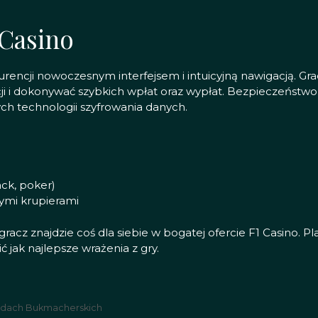
 Casino
kurencji nowoczesnym interfejsem i intuicyjną nawigacją. G
ji i dokonywać szybkich wpłat oraz wypłat. Bezpieczeństwo t
h technologii szyfrowania danych.
ack, poker)
ymi krupierami
gracz znajdzie coś dla siebie w bogatej ofercie F1 Casino. Pla
ć jak najlepsze wrażenia z gry.
ładach Bukmacherskich