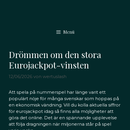
Zum
Inhalt
springen
Menü
Drömmen om den stora
Eurojackpot-vinsten
12/06/2026
von
wertuslash
Att spela på nummerspel har länge varit ett
populärt nöje för många svenskar som hoppas på
en ekonomisk vändning. Vill du kolla aktuella siffror
för
eurojackpot idag
så finns alla möjligheter att
göra det online. Det är en spännande upplevelse
att följa dragningen när miljonerna står på spel