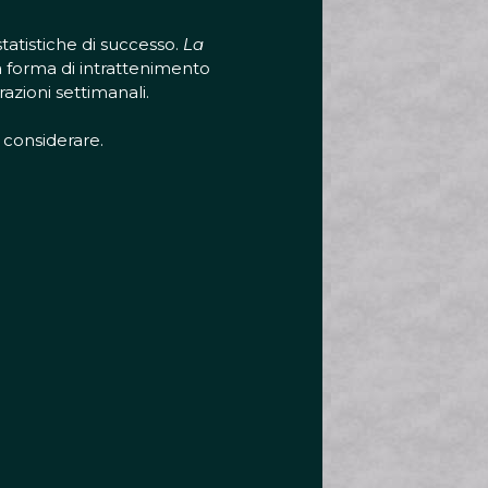
tatistiche di successo.
La
 forma di intrattenimento
azioni settimanali.
 considerare.