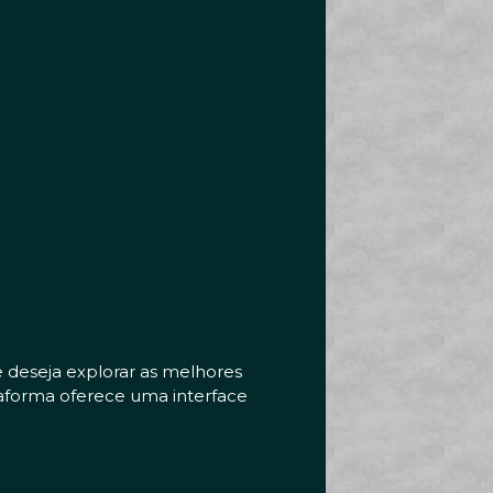
 deseja explorar as melhores
aforma oferece uma interface