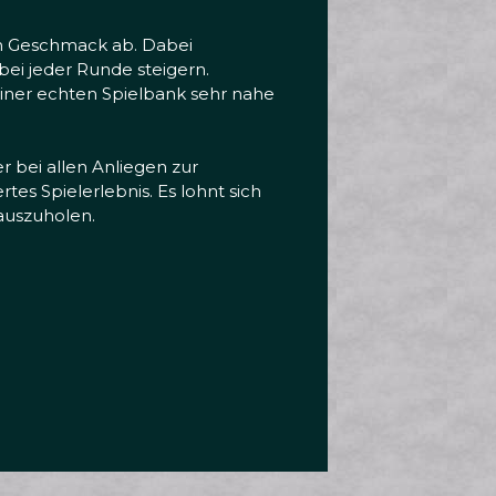
en Geschmack ab. Dabei
bei jeder Runde steigern.
iner echten Spielbank sehr nahe
 bei allen Anliegen zur
es Spielerlebnis. Es lohnt sich
auszuholen.