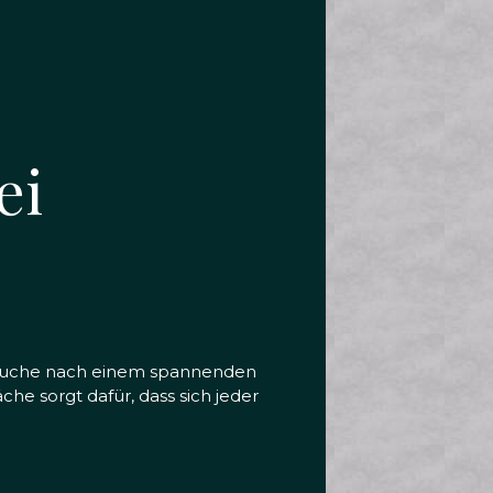
ei
der Suche nach einem spannenden
he sorgt dafür, dass sich jeder