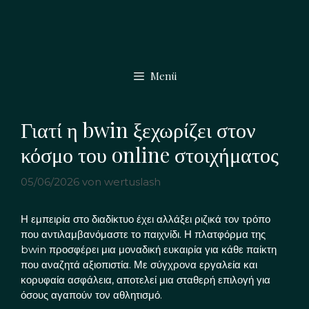
Zum
Inhalt
springen
Menü
Γιατί η bwin ξεχωρίζει στον
κόσμο του online στοιχήματος
05/06/2026
von
wertuslash
Η εμπειρία στο διαδίκτυο έχει αλλάξει ριζικά τον τρόπο
που αντιλαμβανόμαστε το παιχνίδι. Η πλατφόρμα της
bwin
προσφέρει μια μοναδική ευκαιρία για κάθε παίκτη
που αναζητά αξιοπιστία. Με σύγχρονα εργαλεία και
κορυφαία ασφάλεια, αποτελεί μια σταθερή επιλογή για
όσους αγαπούν τον αθλητισμό.