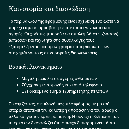
Καινοτομία και διασκέδαση
Το περιβάλλον της εφαρμογής είναι σχεδιασμένο ώστε να
παρέχει άμεση πρόσβαση σε αμέτρητα γεγονότα και
αγορές. Οι χρήστες μπορούν να απολαμβάνουν
ζωντανή
μετάδοση
και ταχύτητα στις συναλλαγές τους,
εξασφαλίζοντας μια ομαλή ροή κατά τη διάρκεια των
στοιχημάτων τους σε κορυφαίες διοργανώσεις.
Βασικά πλεονεκτήματα
Μεγάλη ποικιλία σε αγορές αθλημάτων
Σύγχρονη εφαρμογή για κινητά τηλέφωνα
Εξειδικευμένο τμήμα εξυπηρέτησης πελατών
Συνοψίζοντας, η επιλογή μιας πλατφόρμας με μακρά
ιστορία αποτελεί την καλύτερη απόφαση για τον αρχάριο
αλλά και για τον έμπειρο παίκτη. Η συνεχής βελτίωση των
υπηρεσιών διασφαλίζει ότι το παιχνίδι παραμένει πάντα