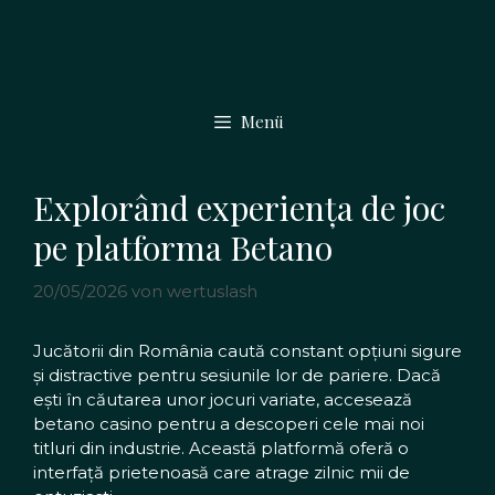
Zum
Inhalt
springen
Menü
Explorând experiența de joc
pe platforma Betano
20/05/2026
von
wertuslash
Jucătorii din România caută constant opțiuni sigure
și distractive pentru sesiunile lor de pariere. Dacă
ești în căutarea unor jocuri variate, accesează
betano casino
pentru a descoperi cele mai noi
titluri din industrie. Această platformă oferă o
interfață prietenoasă care atrage zilnic mii de