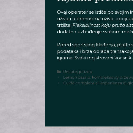
Ovaj operater se ističe po svojim 
uživati u prenosima uživo, opcij
tržišta.
Fleksibilnost koju pruža si
dodatno uzbuđenje svakom meč
Pored sportskog klađenja, platfor
podataka i brza obrada transakcija
igrama. Svaki registrovani korisn
Kategorien
Uncategorized
Lemon casino: kompleksowy przew
Guida completa all’esperienza di gi