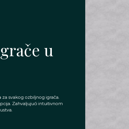
igrače u
 za svakog ozbiljnog igrača.
cija. Zahvaljujući intuitivnom
ustva.