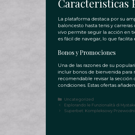
Características 
La plataforma destaca por su amp
baloncesto hasta tenis y carreras
vivo
permite seguir la acción en t
es fácil de navegar, lo que facili
Bonos y Promociones
Una de las razones de su popular
incluir bonos de bienvenida para
recomendable revisar la sección d
condiciones. Estas ofertas añaden 
Kategorien
Uncategorized
Esplorando le Funzionalità di Mystak
Superbet: Kompleksowy Przewodni