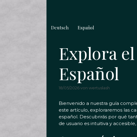
Zum
Inhalt
springen
Deutsch
Español
Explora e
Español
18/05/2026
von
wertuslash
Bienvenido a nuestra guía comple
este artículo, exploraremos las c
español. Descubrirás por qué tant
de usuario es intuitiva y accesib